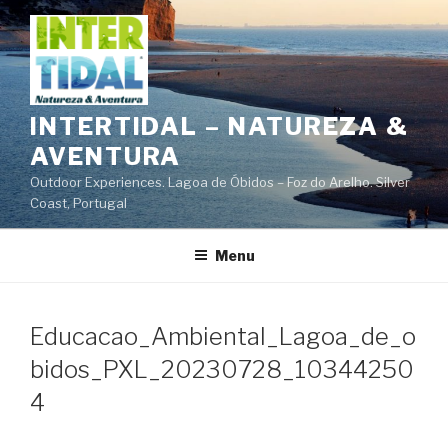
Saltar
para
o
conteúdo
INTERTIDAL – NATUREZA &
AVENTURA
Outdoor Experiences. Lagoa de Óbidos – Foz do Arelho. Silver
Coast, Portugal
Menu
Educacao_Ambiental_Lagoa_de_o
bidos_PXL_20230728_10344250
4