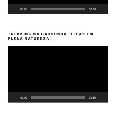
00:00
00:48
TREKKING NA GARDUNHA. 3 DIAS EM
PLENA NATUREZA!
Reprodutor
de
vídeo
00:00
00:36