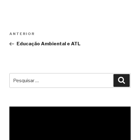
Navegação
Conteúdo
ANTERIOR
de
anterior
Educação Ambiental e ATL
artigos
Pesquisar
Pesqu
por: