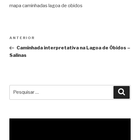
mapa caminhadas lagoa de obidos
Navegação
Conteúdo
ANTERIOR
de
anterior
Caminhada interpretativa na Lagoa de Óbidos –
artigos
Salinas
Pesquisar
Pesqu
por: