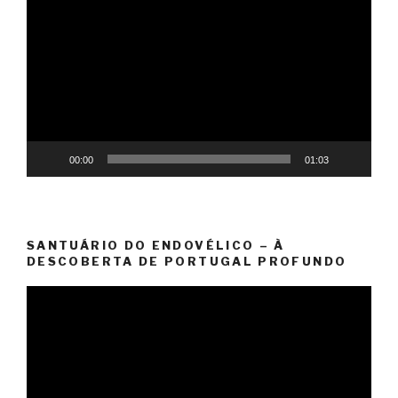
de
vídeo
00:00
01:03
SANTUÁRIO DO ENDOVÉLICO – À
DESCOBERTA DE PORTUGAL PROFUNDO
Reprodutor
de
vídeo