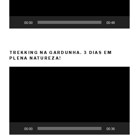
00:00
00:48
TREKKING NA GARDUNHA. 3 DIAS EM
PLENA NATUREZA!
Reprodutor
de
vídeo
00:00
00:36