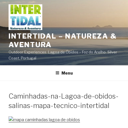
Saltar
para
o
conteúdo
INTERTIDAL – NATUREZA &
AVENTURA
Outdoor Experiences. Lagoa de Óbidos – Foz do Arelho. Silver
Coast, Portugal
Menu
Caminhadas-na-Lagoa-de-obidos-
salinas-mapa-tecnico-intertidal