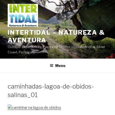
Saltar
para
o
conteúdo
INTERTIDAL – NATUREZA &
AVENTURA
Outdoor Experiences. Lagoa de Óbidos – Foz do Arelho. Silver
Coast, Portugal
Menu
caminhadas-lagoa-de-obidos-
salinas_01