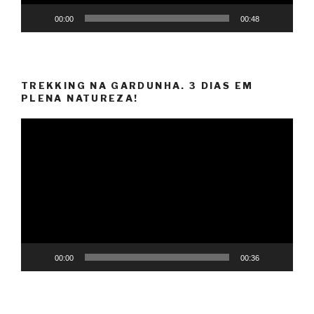
00:00
00:48
TREKKING NA GARDUNHA. 3 DIAS EM
PLENA NATUREZA!
Reprodutor
de
vídeo
00:00
00:36