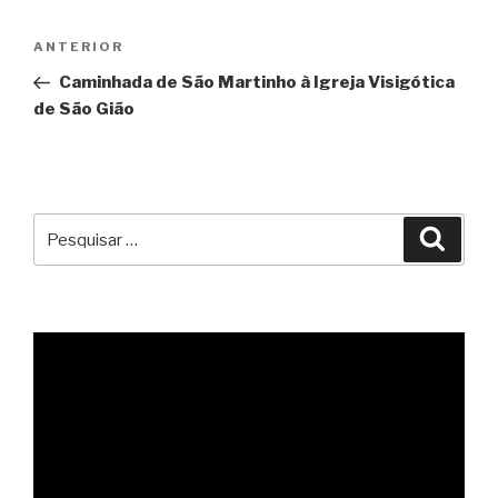
Navegação
Conteúdo
ANTERIOR
de
anterior
Caminhada de São Martinho à Igreja Visigótica
artigos
de São Gião
Pesquisar
Pesqu
por: