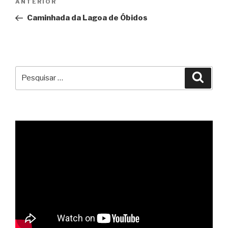
Conteúdo
ANTERIOR
de
anterior
Caminhada da Lagoa de Óbidos
artigos
Pesquisar
Pesqu
por: