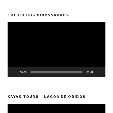
TRILHO DOS DINOSSAUROS
Reprodutor
de
vídeo
00:00
02:49
KAYAK TOURS – LAGOA DE ÓBIDOS
Reprodutor
de