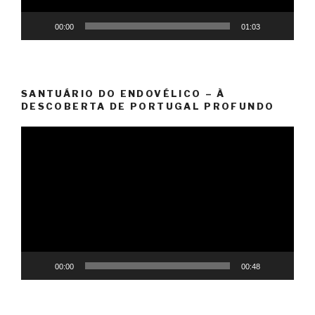
00:00
01:03
SANTUÁRIO DO ENDOVÉLICO – À
DESCOBERTA DE PORTUGAL PROFUNDO
Reprodutor
de
vídeo
00:00
00:48