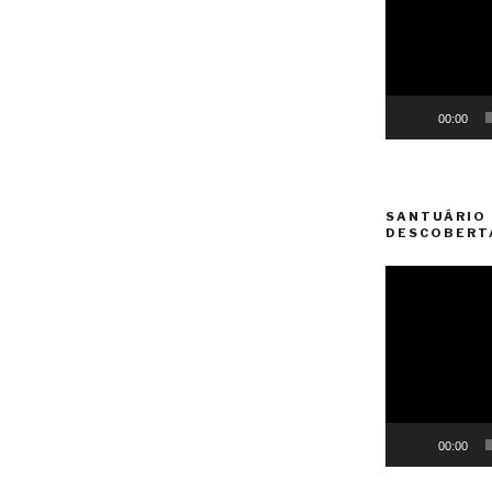
00:00
SANTUÁRIO 
DESCOBERT
Reprodutor
de
vídeo
00:00