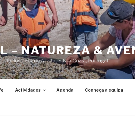
AL – NATUREZA & AV
 Óbidos – Foz do Arelho. Silver Coast, Portugal
fe
Actividades
Agenda
Conheça a equipa