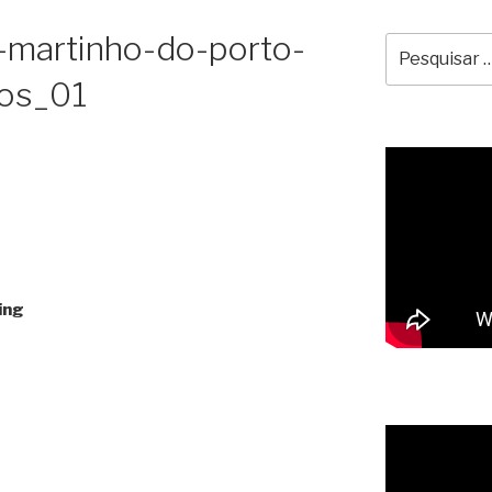
-martinho-do-porto-
Pesquisar
por:
dos_01
ing