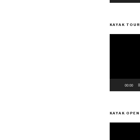
KAYAK TOUR
Reprodutor
de
vídeo
00:00
KAYAK OPEN
Reprodutor
de
vídeo