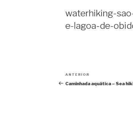
waterhiking-sao
e-lagoa-de-obi
Navegação
Conteúdo
ANTERIOR
de
anterior
Caminhada aquática – Sea hik
artigos