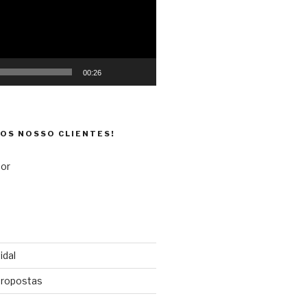
00:26
DOS NOSSO CLIENTES!
idal
propostas