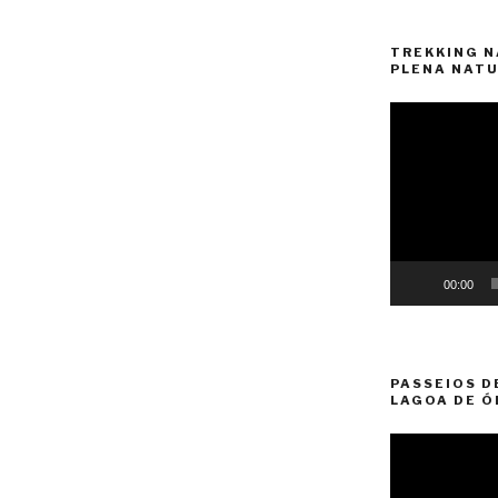
TREKKING N
PLENA NATU
Reprodutor
de
vídeo
00:00
PASSEIOS D
LAGOA DE Ó
Reprodutor
de
vídeo