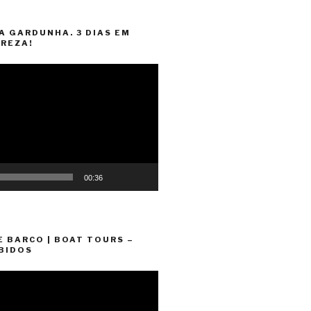
A GARDUNHA. 3 DIAS EM
REZA!
00:36
E BARCO | BOAT TOURS –
BIDOS