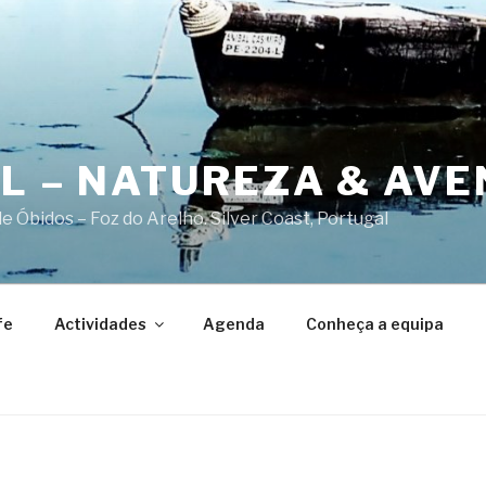
AL – NATUREZA & AV
 Óbidos – Foz do Arelho. Silver Coast, Portugal
fe
Actividades
Agenda
Conheça a equipa