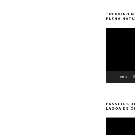
TREKKING N
PLENA NATU
Reprodutor
de
vídeo
00:00
PASSEIOS D
LAGOA DE Ó
Reprodutor
de
vídeo