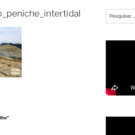
_peniche_intertidal
Pesquisar
por:
lha”