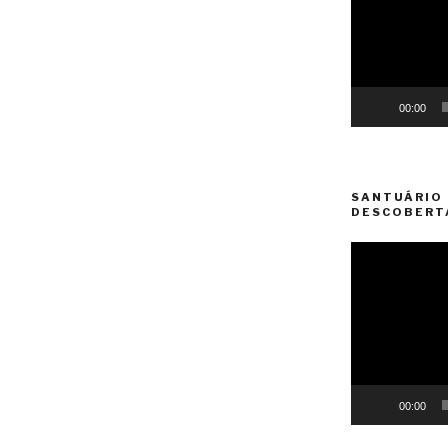
00:00
SANTUÁRIO 
DESCOBERT
Reprodutor
de
vídeo
00:00