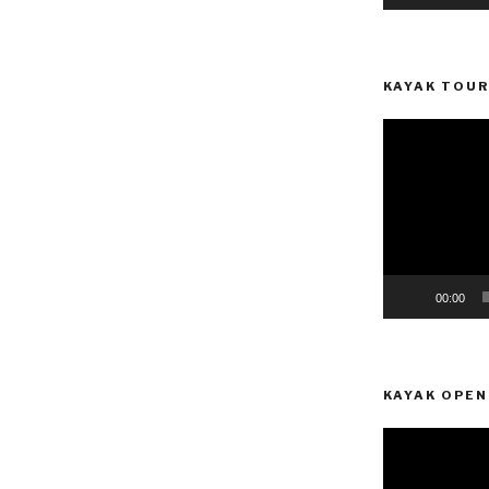
KAYAK TOUR
Reprodutor
de
vídeo
00:00
KAYAK OPEN
Reprodutor
de
vídeo