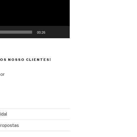
00:26
DOS NOSSO CLIENTES!
idal
propostas