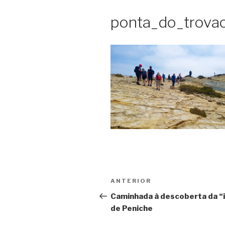
ponta_do_trovao
Navegação
Conteúdo
ANTERIOR
de
anterior
Caminhada à descoberta da “i
de Peniche
artigos