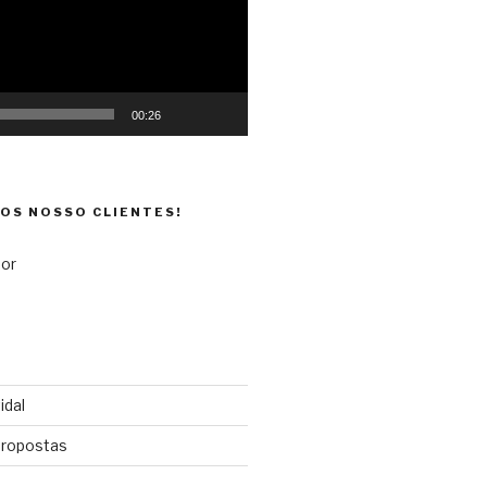
00:26
DOS NOSSO CLIENTES!
idal
propostas