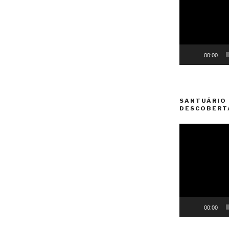
00:00
SANTUÁRIO 
DESCOBERT
Reprodutor
de
vídeo
00:00