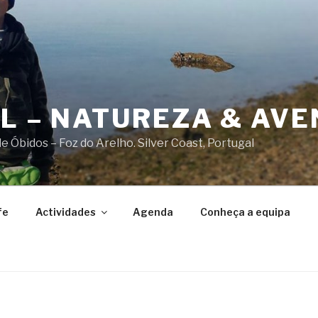
AL – NATUREZA & AV
 Óbidos – Foz do Arelho. Silver Coast, Portugal
fe
Actividades
Agenda
Conheça a equipa