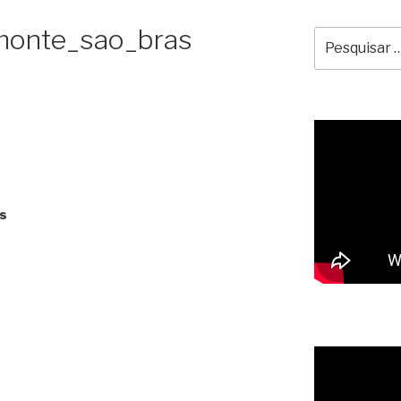
monte_sao_bras
Pesquisar
por:
s