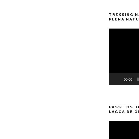
TREKKING N
PLENA NATU
Reprodutor
de
vídeo
00:00
PASSEIOS D
LAGOA DE Ó
Reprodutor
de
vídeo