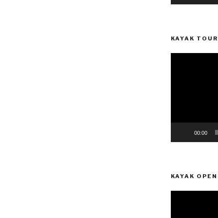
KAYAK TOUR
Reprodutor
de
vídeo
00:00
KAYAK OPEN
Reprodutor
de
vídeo