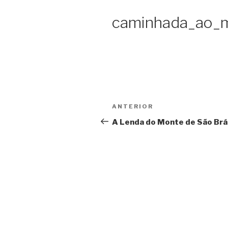
caminhada_ao_
Navegação
Conteúdo
ANTERIOR
de
anterior
A Lenda do Monte de São Brá
artigos