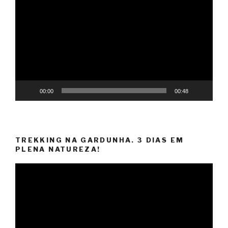
de
vídeo
00:00
00:48
TREKKING NA GARDUNHA. 3 DIAS EM
PLENA NATUREZA!
Reprodutor
de
vídeo