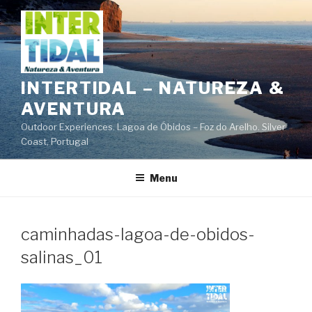
Saltar
para
o
conteúdo
INTERTIDAL – NATUREZA &
AVENTURA
Outdoor Experiences. Lagoa de Óbidos – Foz do Arelho. Silver
Coast, Portugal
Menu
caminhadas-lagoa-de-obidos-
salinas_01