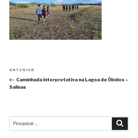
Navegação
Conteúdo
ANTERIOR
de
anterior
Caminhada interpretativa na Lagoa de Óbidos –
artigos
Salinas
Pesquisar
Pesqu
por: