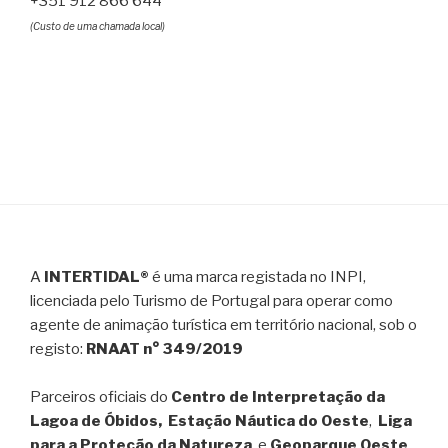
+351 912 866 644
(Custo de uma chamada local)
A
INTERTIDAL®
é uma marca registada no INPI,
licenciada pelo Turismo de Portugal para operar como
agente de animação turística em território nacional, sob o
registo:
RNAAT n° 349/2019
Parceiros oficiais do
Centro de Interpretação da
Lagoa de Óbidos, Estação Náutica do Oeste
,
Liga
para a Proteção da Natureza
, e
Geoparque Oeste