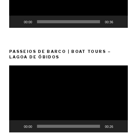
00:00
00:36
PASSEIOS DE BARCO | BOAT TOURS –
LAGOA DE ÓBIDOS
Reprodutor
de
vídeo
00:00
00:26