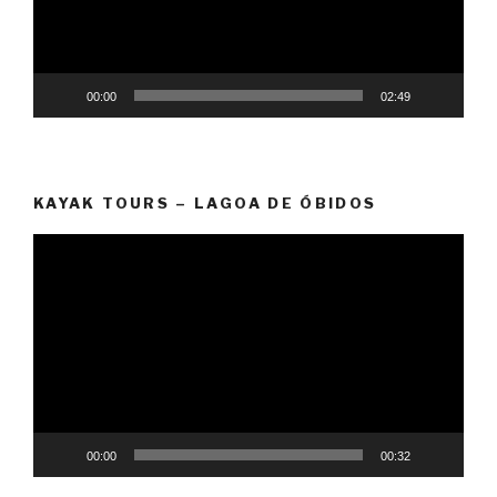
00:00
02:49
KAYAK TOURS – LAGOA DE ÓBIDOS
Reprodutor
de
vídeo
00:00
00:32