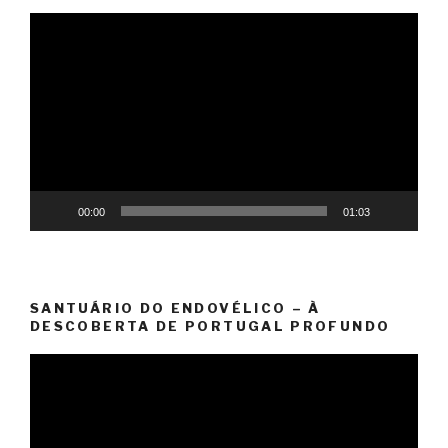
Reprodutor
de
vídeo
00:00
01:03
SANTUÁRIO DO ENDOVÉLICO – À
DESCOBERTA DE PORTUGAL PROFUNDO
Reprodutor
de
vídeo