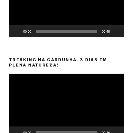
00:00
00:48
TREKKING NA GARDUNHA. 3 DIAS EM
PLENA NATUREZA!
Reprodutor
de
vídeo
00:00
00:36