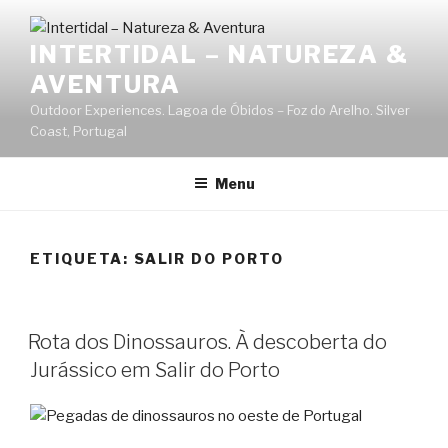
Saltar
para
INTERTIDAL – NATUREZA &
o
AVENTURA
conteúdo
Outdoor Experiences. Lagoa de Óbidos – Foz do Arelho. Silver
Coast, Portugal
Menu
ETIQUETA:
SALIR DO PORTO
Rota dos Dinossauros. À descoberta do
Jurássico em Salir do Porto