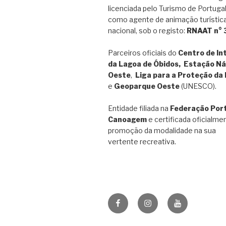
licenciada pelo Turismo de Portugal
como agente de animação turística
nacional, sob o registo:
RNAAT n°
Parceiros oficiais do
Centro de In
da Lagoa de Óbidos, Estação Ná
Oeste
,
Liga para a Proteção da
e
Geoparque Oeste
(UNESCO).
Entidade filiada na
Federação Por
Canoagem
e certificada oficialme
promoção da modalidade na sua
vertente recreativa.
Facebook
Instagram
Youtube