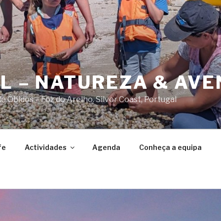
AL – NATUREZA & AV
 Óbidos – Foz do Arelho. Silver Coast, Portugal
fe
Actividades
Agenda
Conheça a equipa