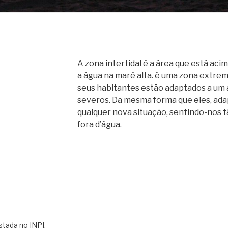
A zona intertidal é a área que está aci
a água na maré alta. è uma zona extr
seus habitantes estão adaptados a um
severos. Da mesma forma que eles, ad
qualquer nova situação, sentindo-nos 
fora d’água.
tada no INPI,