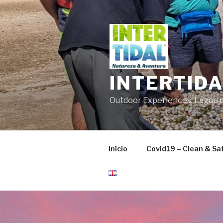
Saltar
para
o
conteúdo
INTERTID
Outdoor Experiences. Lagoa de
Início
Covid19 – Clean & Sa