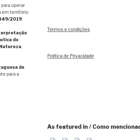
 para operar
 em território
 349/2019
Termos e condições
terpretação
utica do
 Natureza
,
Politica de Privacidade
tuguesa de
nte para a
As featured in / Como mencion