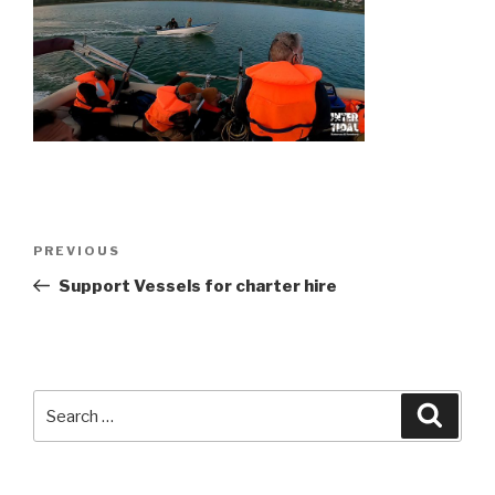
Post
Previous
PREVIOUS
navigation
Post
Support Vessels for charter hire
Search
Searc
for: