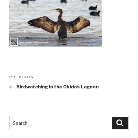
Post
Previous
PREVIOUS
navigation
Post
Birdwatching in the Obidos Lagoon
Search
Searc
for: