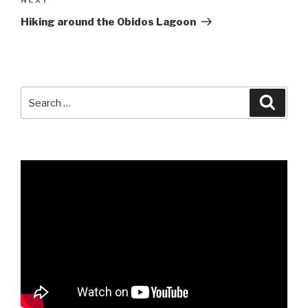
Next
Post
Hiking around the Obidos Lagoon
Search
Searc
for: