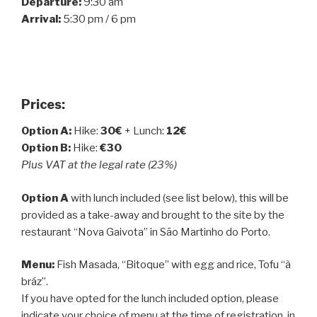
Departure:
9:30 am
Arrival:
5:30 pm / 6 pm
Prices:
Option A:
Hike:
30€
+ Lunch:
12€
Option B:
Hike:
€30
Plus VAT at the legal rate (23%)
Option A
with lunch included (see list below), this will be
provided as a take-away and brought to the site by the
restaurant “Nova Gaivota” in São Martinho do Porto.
Menu:
Fish Masada, “Bitoque” with egg and rice, Tofu “à
bráz”.
If you have opted for the lunch included option, please
indicate your choice of menu at the time of registration, in