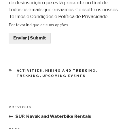
de desinscrição que está presente no final de
todos os emails que enviamos. Consulte os nossos
Termos e Condições e Política de Privacidade.
Por favor indique as suas opções
Enviar | Submit
CATEGORIES
ACTIVITIES
,
HIKING AND TREKKING
,
TREKKING
,
UPCOMING EVENTS
Post
Previous
PREVIOUS
navigation
Post
SUP, Kayak and Waterbike Rentals
NEXT